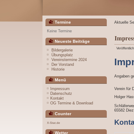
Termine
Aktuelle Se
Keine Termine
Impre
Neueste Beiträge
Veröffentlic
Bildergalerie
Übungsplatz
Imp
Vereinstermine 2024
Der Vorstand
Historie
Angaben g
Menü
Impressum
Verein für
Datenschutz
Holger Has
Kontakt
OG Termine & Download
Schläferwe
65582 Diez
Counter
Konta
X-Stat.de
Wetter