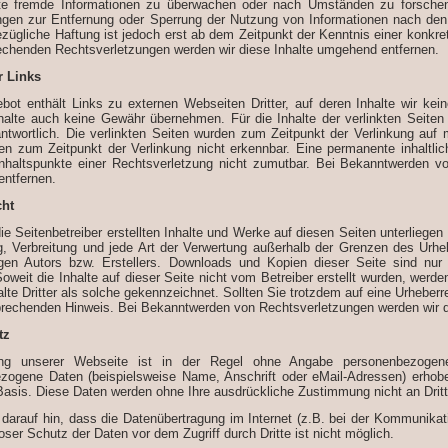
te fremde Informationen zu überwachen oder nach Umständen zu forschen, 
ungen zur Entfernung oder Sperrung der Nutzung von Informationen nach den
ezügliche Haftung ist jedoch erst ab dem Zeitpunkt der Kenntnis einer konk
echenden Rechtsverletzungen werden wir diese Inhalte umgehend entfernen.
r Links
bot enthält Links zu externen Webseiten Dritter, auf deren Inhalte wir kei
alte auch keine Gewähr übernehmen. Für die Inhalte der verlinkten Seiten is
antwortlich. Die verlinkten Seiten wurden zum Zeitpunkt der Verlinkung auf
en zum Zeitpunkt der Verlinkung nicht erkennbar. Eine permanente inhaltlich
nhaltspunkte einer Rechtsverletzung nicht zumutbar. Bei Bekanntwerden vo
ntfernen.
cht
ie Seitenbetreiber erstellten Inhalte und Werke auf diesen Seiten unterliegen
g, Verbreitung und jede Art der Verwertung außerhalb der Grenzen des Urhe
igen Autors bzw. Erstellers. Downloads und Kopien dieser Seite sind nur
Soweit die Inhalte auf dieser Seite nicht vom Betreiber erstellt wurden, werd
lte Dritter als solche gekennzeichnet. Sollten Sie trotzdem auf eine Urhebe
prechenden Hinweis. Bei Bekanntwerden von Rechtsverletzungen werden wir de
tz
ng unserer Webseite ist in der Regel ohne Angabe personenbezogene
zogene Daten (beispielsweise Name, Anschrift oder eMail-Adressen) erhoben
r Basis. Diese Daten werden ohne Ihre ausdrückliche Zustimmung nicht an Drit
 darauf hin, dass die Datenübertragung im Internet (z.B. bei der Kommunikat
oser Schutz der Daten vor dem Zugriff durch Dritte ist nicht möglich.