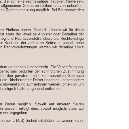
die auf eine rechtswidrige Tätigkeit hinweisen.
 allgemeinen Gesetzen bleiben hiervon unberührt.
reten Rechtsverletzung möglich. Bei Bekanntwerden
nen Einfluss haben. Deshalb können wir für diese
t stets der jeweilige Anbieter oder Betreiber der
 mögliche Rechtsverstöße überprüft. Rechtswidrige
e Kontrolle der verlinkten Seiten ist jedoch ohne
n Rechtsverletzungen werden wir derartige Links
 dem deutschen Urheberrecht. Die Vervielfältigung,
berrechtes bedürfen der schriftlichen Zustimmung
 für den privaten, nicht kommerziellen Gebrauch
en die Urheberrechte Dritter beachtet. Insbesondere
rrechtsverletzung aufmerksam werden, bitten wir um
rartige Inhalte umgehend entfernen.
r Daten möglich. Soweit auf unseren Seiten
 werden, erfolgt dies, soweit möglich, stets auf
te weitergegeben.
ion per E-Mail) Sicherheitslücken aufweisen kann.