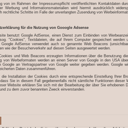
g von im Rahmen der Impressumspflicht veröffentlichten Kontaktdaten durc
ter Werbung und Informationsmaterialien wird hiermit ausdrücklich widers
h rechtliche Schritte im Falle der unverlangten Zusendung von Werbeinformat
tzerklärung für die Nutzung von Gooogle Adsense
ite benutzt Google AdSense, einen Dienst zum Einbinden von Werbeanzei
sog. "Cookies", Textdateien, die auf Ihrem Computer gespeichert werden 
t. Google AdSense verwendet auch so genannte Web Beacons (unsichtba
nen wie der Besucherverkehr auf diesen Seiten ausgewertet werden.
Cookies und Web Beacons erzeugten Informationen über die Benutzung diese
ng von Werbeformaten werden an einen Server von Google in den USA übert
 Google an Vertragspartner von Google weiter gegeben werden. Google wir
eicherten Daten zusammenführen.
 die Installation der Cookies durch eine entsprechende Einstellung Ihrer B
, dass Sie in diesem Fall gegebenenfalls nicht sämtliche Funktionen dieser
eser Website erklären Sie sich mit der Bearbeitung der über Sie erhobenen 
und zu dem zuvor benannten Zweck einverstanden.