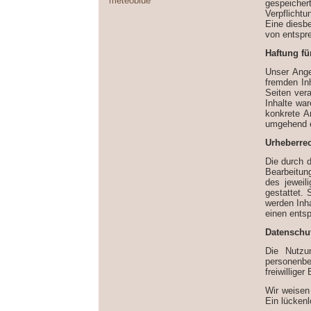
meteoblue
gespeicher
Verpflicht
Eine diesb
von entspr
Haftung fü
Unser Ange
fremden Inh
Seiten ver
Inhalte war
konkrete A
umgehend e
Urheberre
Die durch d
Bearbeitun
des jeweil
gestattet. 
werden Inha
einen ents
Datenschu
Die Nutzu
personenbe
freiwillige
Wir weisen
Ein lückenl