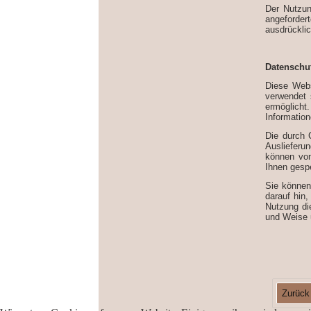
Der Nutzun
angeforder
ausdrücklic
Datenschu
Diese Webs
verwendet 
ermöglich
Informatio
Die durch 
Auslieferu
können von
Ihnen gesp
Sie können
darauf hin
Nutzung di
und Weise 
Zurück