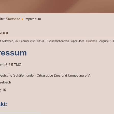
ite:
Startseite
Impressum
ssum
ht: Mittwoch, 26. Februar 2020 18:23
|
Geschrieben von Super User
|
Drucken
| Zugriffe: 1
ressum
emäß § 5 TMG:
 Deutsche Schäferhunde - Ortsgruppe Diez und Umgebung e.V.
selbach
g 16
kt: