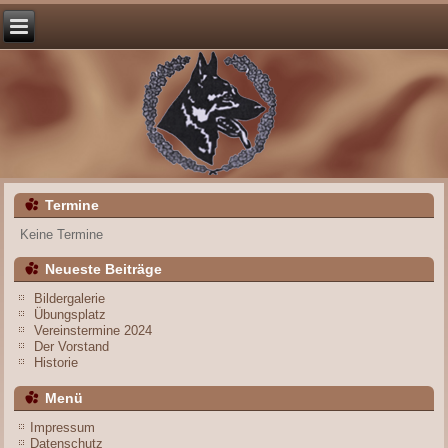
Termine
Keine Termine
Neueste Beiträge
Bildergalerie
Übungsplatz
Vereinstermine 2024
Der Vorstand
Historie
Menü
Impressum
Datenschutz