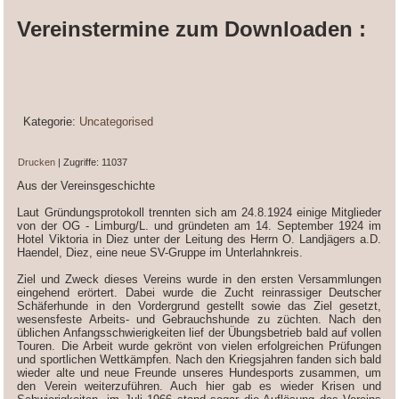
Vereinstermine zum Downloaden :
Kategorie:
Uncategorised
Drucken
| Zugriffe: 11037
Aus der Vereinsgeschichte
Laut Gründungsprotokoll trennten sich am 24.8.1924 einige Mitglieder
von der OG - Limburg/L. und gründeten am 14. September 1924 im
Hotel Viktoria in Diez unter der Leitung des Herrn O. Landjägers a.D.
Haendel, Diez, eine neue SV-Gruppe im Unterlahnkreis.
Ziel und Zweck dieses Vereins wurde in den ersten Versammlungen
eingehend erörtert. Dabei wurde die Zucht reinrassiger Deutscher
Schäferhunde in den Vordergrund gestellt sowie das Ziel gesetzt,
wesensfeste Arbeits- und Gebrauchshunde zu züchten. Nach den
üblichen Anfangsschwierigkeiten lief der Übungsbetrieb bald auf vollen
Touren. Die Arbeit wurde gekrönt von vielen erfolgreichen Prüfungen
und sportlichen Wettkämpfen. Nach den Kriegsjahren fanden sich bald
wieder alte und neue Freunde unseres Hundesports zusammen, um
den Verein weiterzuführen. Auch hier gab es wieder Krisen und