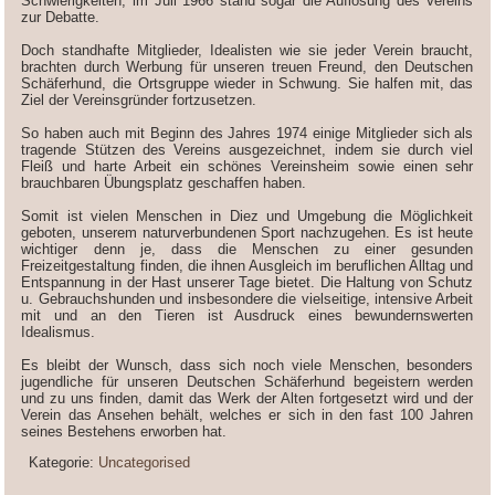
Schwierigkeiten, im Juli 1966 stand sogar die Auflösung des Vereins
zur Debatte.
Doch standhafte Mitglieder, Idealisten wie sie jeder Verein braucht,
brachten durch Werbung für unseren treuen Freund, den Deutschen
Schäferhund, die Ortsgruppe wieder in Schwung. Sie halfen mit, das
Ziel der Vereinsgründer fortzusetzen.
So haben auch mit Beginn des Jahres 1974 einige Mitglieder sich als
tragende Stützen des Vereins ausgezeichnet, indem sie durch viel
Fleiß und harte Arbeit ein schönes Vereinsheim sowie einen sehr
brauchbaren Übungsplatz geschaffen haben.
Somit ist vielen Menschen in Diez und Umgebung die Möglichkeit
geboten, unserem naturverbundenen Sport nachzugehen. Es ist heute
wichtiger denn je, dass die Menschen zu einer gesunden
Freizeitgestaltung finden, die ihnen Ausgleich im beruflichen Alltag und
Entspannung in der Hast unserer Tage bietet. Die Haltung von Schutz
u. Gebrauchshunden und insbesondere die vielseitige, intensive Arbeit
mit und an den Tieren ist Ausdruck eines bewundernswerten
Idealismus.
Es bleibt der Wunsch, dass sich noch viele Menschen, besonders
jugendliche für unseren Deutschen Schäferhund begeistern werden
und zu uns finden, damit das Werk der Alten fortgesetzt wird und der
Verein das Ansehen behält, welches er sich in den fast 100 Jahren
seines Bestehens erworben hat.
Kategorie:
Uncategorised